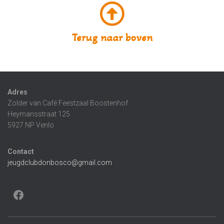
Terug naar boven
Adres
Zolder van Café Feestzaal Boostenhof
Heymansstraat 125
5927 NP Venlo
Contact
jeugdclubdonbosco@gmail.com